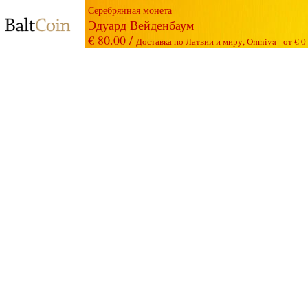
Серебрянная монета
Эдуард Вейденбаум
€ 80.00 /
Доставка по Латвии и миру, Omniva - от € 0